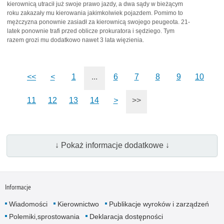
kierownicą utracił już swoje prawo jazdy, a dwa sądy w bieżącym
roku zakazały mu kierowania jakimkolwiek pojazdem. Pomimo to
mężczyzna ponownie zasiadł za kierownicą swojego peugeota. 21-
latek ponownie trafi przed oblicze prokuratora i sędziego. Tym
razem grozi mu dodatkowo nawet 3 lata więzienia.
<<
<
1
...
6
7
8
9
10
11
12
13
14
>
>>
↓ Pokaż informacje dodatkowe ↓
Informacje
Wiadomości
Kierownictwo
Publikacje wyro­ków i zarządzeń
Polemiki,sprostowania
Deklaracja dostępności