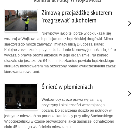
Zimową przejażdżkę skuterem
"rozgrzewał" alkoholem
Nietypowy jak o tej porze widok ukazał się
wczoraj w Wojkowicach policjantom z będzińskiej drogówki. Mimo
siarczystego mrozu zauważyli mknący ulicą Długosza skuter.
Kolejne zaskoczenie przyniosło badanie kierowcy jednośladu, które
wykazało prawie promil alkoholu w jego organizmie. Na koniec
okazało się jeszcze, że 64-letni mieszkaniec powiatu będzińskiego
kierujący motorowerem ma orzeczony ponad dwudziestoletni zakaz
kierowania rowerami.
Śmierć w płomieniach
Wojkowiccy stróże prawa wyjaśniają
przyczyny i okoliczności wczorajszego
pożaru. Do zdarzenia doszło po północy w
jednym z mieszkań na parterze kamienicy przy ulicy Sucharskiego.
W pogorzelisku w czasie prowadzonej akcji gaśniczej odnaleziono
ciało 45-letniego właściciela mieszkania.