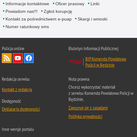
Informacje kontaktowe
Oficer prasowy
Linki
Powiadom nas!!!
Zgłoś korupcję
Kontakt za pośrednictwem e-puap
Skargi i wnioski
Numer ratunkowy sms
Policja online
Biuletyn Informacji Publicznej
BIP Komenda Powiatowa
Policji w Będzinie
Redakcja serwisu
Nota prawna
Chcesz wykorzystać materiał
Kontakt z redakcją
z serwisu Komenda Powiatowa Policji w
Będzinie.
Dostępność
Zapoznaj się z zasadami
Deklaracja dostępności
Polityka prywatności
Inne wersje portalu