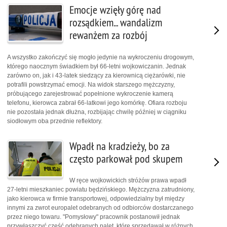
Emocje wzięły górę nad
rozsądkiem... wandalizm
rewanżem za rozbój
A wszystko zakończyć się mogło jedynie na wykroczeniu drogowym,
którego naocznym świadkiem był 66-letni wojkowiczanin. Jednak
zarówno on, jak i 43-latek siedzący za kierownicą ciężarówki, nie
potrafili powstrzymać emocji. Na widok starszego mężczyzny,
próbującego zarejestrować popełnione wykroczenie kamerą
telefonu, kierowca zabrał 66-latkowi jego komórkę. Ofiara rozboju
nie pozostała jednak dłużna, rozbijając chwilę później w ciągniku
siodłowym oba przednie reflektory.
Wpadł na kradzieży, bo za
często parkował pod skupem
W ręce wojkowickich stróżów prawa wpadł
27-letni mieszkaniec powiatu będzińskiego. Mężczyzna zatrudniony,
jako kierowca w firmie transportowej, odpowiedzialny był między
innymi za zwrot europalet odebranych od odbiorców dostarczanego
przez niego towaru. "Pomysłowy" pracownik postanowił jednak
przywłaszczyć część odebranych palet, które sprzedawał w różnych