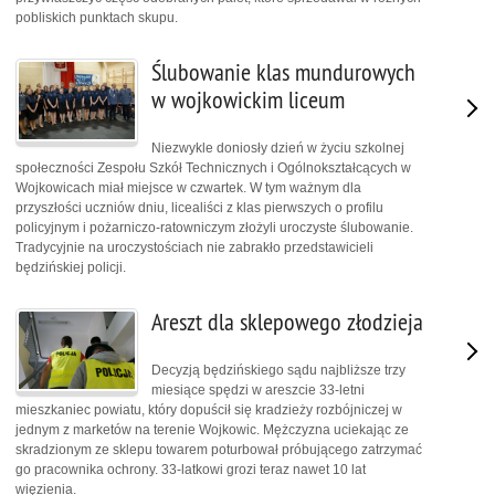
pobliskich punktach skupu.
Ślubowanie klas mundurowych
w wojkowickim liceum
Niezwykle doniosły dzień w życiu szkolnej
społeczności Zespołu Szkół Technicznych i Ogólnokształcących w
Wojkowicach miał miejsce w czwartek. W tym ważnym dla
przyszłości uczniów dniu, licealiści z klas pierwszych o profilu
policyjnym i pożarniczo-ratowniczym złożyli uroczyste ślubowanie.
Tradycyjnie na uroczystościach nie zabrakło przedstawicieli
będzińskiej policji.
Areszt dla sklepowego złodzieja
Decyzją będzińskiego sądu najbliższe trzy
miesiące spędzi w areszcie 33-letni
mieszkaniec powiatu, który dopuścił się kradzieży rozbójniczej w
jednym z marketów na terenie Wojkowic. Mężczyzna uciekając ze
skradzionym ze sklepu towarem poturbował próbującego zatrzymać
go pracownika ochrony. 33-latkowi grozi teraz nawet 10 lat
więzienia.