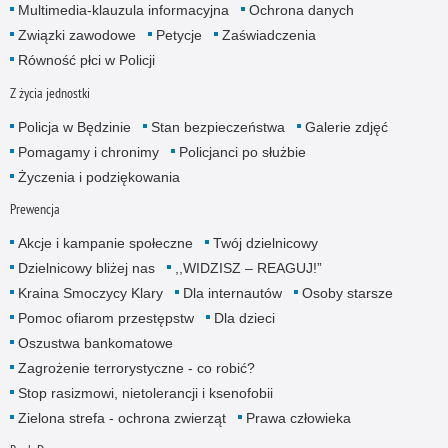
Multimedia-klauzula informacyjna
Ochrona danych
Związki zawodowe
Petycje
Zaświadczenia
Równość płci w Policji
Z życia jednostki
Policja w Będzinie
Stan bezpieczeństwa
Galerie zdjęć
Pomagamy i chronimy
Policjanci po służbie
Życzenia i podziękowania
Prewencja
Akcje i kampanie społeczne
Twój dzielnicowy
Dzielnicowy bliżej nas
,,WIDZISZ – REAGUJ!”
Kraina Smoczycy Klary
Dla internautów
Osoby starsze
Pomoc ofiarom przestępstw
Dla dzieci
Oszustwa bankomatowe
Zagrożenie terrorystyczne - co robić?
Stop rasizmowi, nietolerancji i ksenofobii
Zielona strefa - ochrona zwierząt
Prawa człowieka