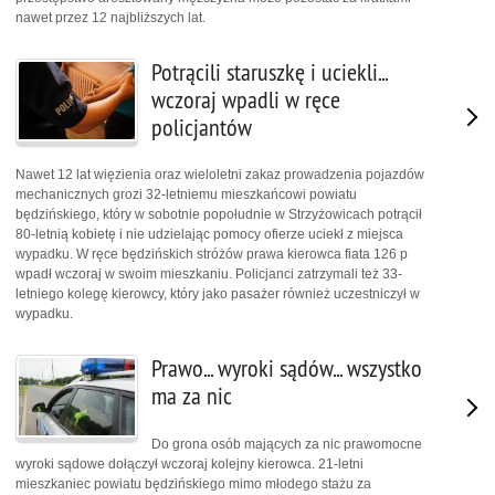
nawet przez 12 najbliższych lat.
Potrącili staruszkę i uciekli...
wczoraj wpadli w ręce
policjantów
Nawet 12 lat więzienia oraz wieloletni zakaz prowadzenia pojazdów
mechanicznych grozi 32-letniemu mieszkańcowi powiatu
będzińskiego, który w sobotnie popołudnie w Strzyżowicach potrącił
80-letnią kobietę i nie udzielając pomocy ofierze uciekł z miejsca
wypadku. W ręce będzińskich stróżów prawa kierowca fiata 126 p
wpadł wczoraj w swoim mieszkaniu. Policjanci zatrzymali też 33-
letniego kolegę kierowcy, który jako pasażer również uczestniczył w
wypadku.
Prawo... wyroki sądów... wszystko
ma za nic
Do grona osób mających za nic prawomocne
wyroki sądowe dołączył wczoraj kolejny kierowca. 21-letni
mieszkaniec powiatu będzińskiego mimo młodego stażu za