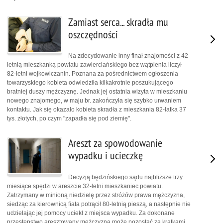
Zamiast serca... skradła mu
oszczędności
Na zdecydowanie inny finał znajomości z 42-
letnią mieszkanką powiatu zawierciańskiego bez wątpienia liczył
82-letni wojkowiczanin. Poznana za pośrednictwem ogłoszenia
towarzyskiego kobieta odwiedziła kilkakrotnie poszukującego
bratniej duszy mężczyznę. Jednak jej ostatnia wizyta w mieszkaniu
nowego znajomego, w maju br. zakończyła się szybko urwaniem
kontaktu. Jak się okazało kobieta skradła z mieszkania 82-latka 37
tys. złotych, po czym "zapadła się pod ziemię".
Areszt za spowodowanie
wypadku i ucieczkę
Decyzją będzińskiego sądu najbliższe trzy
miesiące spędzi w areszcie 32-letni mieszkaniec powiatu.
Zatrzymany w minioną niedzielę przez stróżów prawa mężczyzna,
siedząc za kierownicą fiata potrącił 80-letnią pieszą, a następnie nie
udzielając jej pomocy uciekł z miejsca wypadku. Za dokonane
przestępstwo aresztowany mężczyzna może pozostać za kratkami