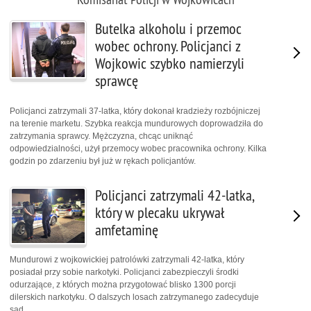
Butelka alkoholu i przemoc
wobec ochrony. Policjanci z
Wojkowic szybko namierzyli
sprawcę
Policjanci zatrzymali 37-latka, który dokonał kradzieży rozbójniczej
na terenie marketu. Szybka reakcja mundurowych doprowadziła do
zatrzymania sprawcy. Mężczyzna, chcąc uniknąć
odpowiedzialności, użył przemocy wobec pracownika ochrony. Kilka
godzin po zdarzeniu był już w rękach policjantów.
Policjanci zatrzymali 42-latka,
który w plecaku ukrywał
amfetaminę
Mundurowi z wojkowickiej patrolówki zatrzymali 42-latka, który
posiadał przy sobie narkotyki. Policjanci zabezpieczyli środki
odurzające, z których można przygotować blisko 1300 porcji
dilerskich narkotyku. O dalszych losach zatrzymanego zadecyduje
sąd.