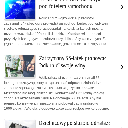
pod fotelem samochodu
Policjanci z wojkowickiej patrolówki
zatrzymali 34-latka, który prowadził samochód, będąc pod wpływem
środków odurzających oraz posiadał narkotyki, z których można
przygotować blisko 400 porcji dilerskich. Mundurowi na poczet
przyszłych kar i grzywien zabezpieczyli blisko 3 tysiące złotych. Za
jego nieodpowiedzialne zachowanie, grozi mu do 10 lat więzienia.
Zatrzymany 33-latek próbował
"odkupić" swoje winy
Wojkowiccy stróże prawa zatrzymali 33-
letniego mężczyznę, który chcąc uniknąć odpowiedzialności za
złamanie sądowego zakazu, usiłował wręczyć im łapówkę.
Mężczyzna nie mógł zbliżać się i kontaktować z 32-letnią kobietą
zgodnie z orzeczeniem Sądu Rejonowego w Czeladzi. Aby nie
ponieść konsekwencji, mężczyzna próbował dać mundurowym
1600 złotych. W efekcie odpowie także za przestępstwo korupcyjne.
Dzielnicowy po służbie odnalazł