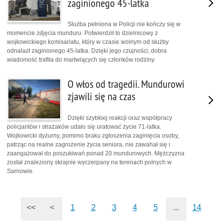
zaginionego 45-latka
Służba pełniona w Policji nie kończy się w
momencie zdjęcia munduru. Potwierdził to dzielnicowy z
wojkowickiego komisariatu, który w czasie wolnym od służby
odnalazł zaginionego 45-latka. Dzięki jego czujności, dobra
wiadomość trafiła do martwiących się członków rodziny.
O włos od tragedii. Mundurowi
zjawili się na czas
Dzięki szybkiej reakcji oraz współpracy
policjantów i strażaków udało się uratować życie 71-latka.
Wojkowicki dyżurny, pomimo braku zgłoszenia zaginięcia osoby,
patrząc na realne zagrożenie życia seniora, nie zawahał się i
zaangażował do poszukiwań ponad 20 mundurowych. Mężczyzna
został znaleziony skrajnie wyczerpany na terenach polnych w
Sarnowie.
<<
<
1
2
3
4
5
...
14