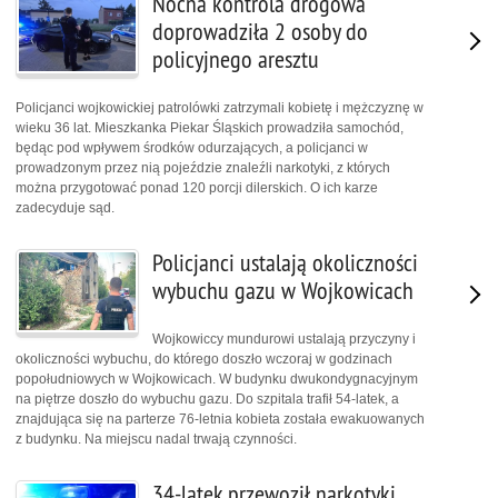
Nocna kontrola drogowa
doprowadziła 2 osoby do
policyjnego aresztu
Policjanci wojkowickiej patrolówki zatrzymali kobietę i mężczyznę w
wieku 36 lat. Mieszkanka Piekar Śląskich prowadziła samochód,
będąc pod wpływem środków odurzających, a policjanci w
prowadzonym przez nią pojeździe znaleźli narkotyki, z których
można przygotować ponad 120 porcji dilerskich. O ich karze
zadecyduje sąd.
Policjanci ustalają okoliczności
wybuchu gazu w Wojkowicach
Wojkowiccy mundurowi ustalają przyczyny i
okoliczności wybuchu, do którego doszło wczoraj w godzinach
popołudniowych w Wojkowicach. W budynku dwukondygnacyjnym
na piętrze doszło do wybuchu gazu. Do szpitala trafił 54-latek, a
znajdująca się na parterze 76-letnia kobieta została ewakuowanych
z budynku. Na miejscu nadal trwają czynności.
34-latek przewoził narkotyki