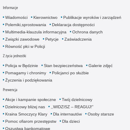
Informacje
Wiadomości
Kierownictwo
Publikacje wyro­ków i zarządzeń
Polemiki,sprostowania
Deklaracja dostępności
Multimedia-klauzula informacyjna
Ochrona danych
Związki zawodowe
Petycje
Zaświadczenia
Równość płci w Policji
Z życia jednostki
Policja w Będzinie
Stan bezpieczeństwa
Galerie zdjęć
Pomagamy i chronimy
Policjanci po służbie
Życzenia i podziękowania
Prewencja
Akcje i kampanie społeczne
Twój dzielnicowy
Dzielnicowy bliżej nas
,,WIDZISZ – REAGUJ!”
Kraina Smoczycy Klary
Dla internautów
Osoby starsze
Pomoc ofiarom przestępstw
Dla dzieci
Oszustwa bankomatowe