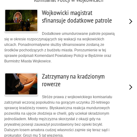
Wojkowicki magistrat
sfinansuje dodatkowe patrole
Dodatkowe umundurowane patrole pojawią
się w okresie rozpoczynających się wakacji na wojkowickich
ulicach. Ponadnormatywne służby sfinansowane zostaną ze
środków pochodzących z budżetu miasta. Porozumienie w tej
sprawie podpisali Komendant Powiatowy Policji w Będzinie oraz
Burmistrz Miasta Wojkowice.
Zatrzymany na kradzionym
rowerze
Stróże prawa z wojkowickiego komisariatu
zatrzymali wczoraj popołudniu na gorącym uczynku 20-letniego
sprawcę kradzieży roweru. Błyskawiczna reakcja mundurowych
pozwoliła na ujęcie złodzieja w chwili, gdy uciekał skradzionym
jednośladem. Młody mężczyzna skorzystał z okazji gdy na
prywatnej posesji zauważył pozostawiony bez opieki bicykl.
Dalszym losem amatora cudzej własności zajmie się teraz sąd i
prokurator. Grozi mu 5 lat więzienia.