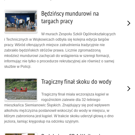
Będzińscy mundurowi na
targach pracy
W murach Zespołu Szkół Ogólnokształcących
i Technicznych w Wojkowicach odbyła się kolejna edycja targów
pracy. Wśród oferujących miejsce zatrudnienia tradycyjnie nie
zabrakło będzińskich stróżów prawa. Licznie zgromadzoną
młodzież mundurowi zachęcali do wstąpienia w szeregi formacji,
informując nie tylko o procedurze rekrutacyjnej ale również o samej
służbie w Policji.
Tragiczny finał skoku do wody
Tragiczny finał miała wczorajsza kąpiel w
rogoźnickim zalewie dla 32-letniego
mieszkańca Siemianowic Śląskich. Znajdujący się pod wpływem
alkoholu mężczyzna postanowił wskoczyć do wody w miejscu, w
którym zabroniona jest kąpiel. W trakcie skoku uderzył głową o dno
jeziora, łamiąc kręgosłup na odcinku szyjnym.