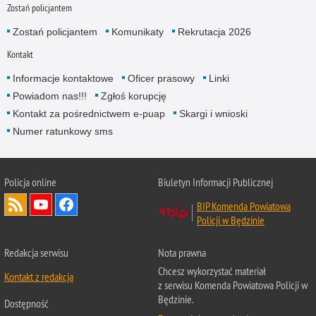
Zostań policjantem
Zostań policjantem
Komunikaty
Rekrutacja 2026
Kontakt
Informacje kontaktowe
Oficer prasowy
Linki
Powiadom nas!!!
Zgłoś korupcję
Kontakt za pośrednictwem e-puap
Skargi i wnioski
Numer ratunkowy sms
Policja online
Biuletyn Informacji Publicznej
BIP Komenda Powiatowa
Policji w Będzinie
Redakcja serwisu
Nota prawna
Chcesz wykorzystać materiał
Kontakt z redakcją
z serwisu Komenda Powiatowa Policji w
Będzinie.
Dostępność