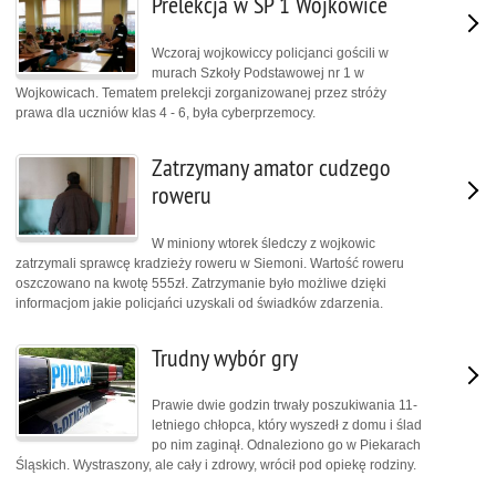
Prelekcja w SP 1 Wojkowice
Wczoraj wojkowiccy policjanci gościli w
murach Szkoły Podstawowej nr 1 w
Wojkowicach. Tematem prelekcji zorganizowanej przez stróży
prawa dla uczniów klas 4 - 6, była cyberprzemocy.
Zatrzymany amator cudzego
roweru
W miniony wtorek śledczy z wojkowic
zatrzymali sprawcę kradzieży roweru w Siemoni. Wartość roweru
oszczowano na kwotę 555zł. Zatrzymanie było możliwe dzięki
informacjom jakie policjańci uzyskali od świadków zdarzenia.
Trudny wybór gry
Prawie dwie godzin trwały poszukiwania 11-
letniego chłopca, który wyszedł z domu i ślad
po nim zaginął. Odnaleziono go w Piekarach
Śląskich. Wystraszony, ale cały i zdrowy, wrócił pod opiekę rodziny.