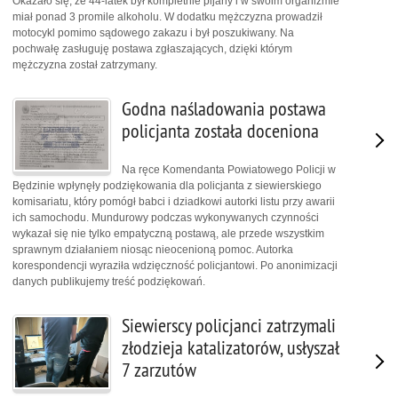
Okazało się, że 44-latek był kompletnie pijany i w swoim organizmie
miał ponad 3 promile alkoholu. W dodatku mężczyzna prowadził
motocykl pomimo sądowego zakazu i był poszukiwany. Na
pochwałę zasługuję postawa zgłaszających, dzięki którym
mężczyzna został zatrzymany.
Godna naśladowania postawa
policjanta została doceniona
Na ręce Komendanta Powiatowego Policji w
Będzinie wpłynęły podziękowania dla policjanta z siewierskiego
komisariatu, który pomógł babci i dziadkowi autorki listu przy awarii
ich samochodu. Mundurowy podczas wykonywanych czynności
wykazał się nie tylko empatyczną postawą, ale przede wszystkim
sprawnym działaniem niosąc nieocenioną pomoc. Autorka
korespondencji wyraziła wdzięczność policjantowi. Po anonimizacji
danych publikujemy treść podziękowań.
Siewierscy policjanci zatrzymali
złodzieja katalizatorów, usłyszał
7 zarzutów