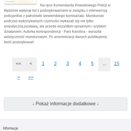
Na ręce Komendanta Powiatowego Policji w
Będzinie wpłynął list z podziękowaniami w związku z interwencją
policjantów z patrolówki siewierskiego komisariatu. Mundurowi
podczas wykonywanych czynności wykazali się nie tylko
empatyczną postawą, ale przede wszystkim sprawnym i szybkim
działaniem. Autorka korespondencji - Pani Karolina - wyraziła
wdzięczność mundurowym. Po anonimizacji danych publikujemy
treść podziękowań.
<<
<
1
2
3
4
5
...
15
>
>>
↓ Pokaż informacje dodatkowe ↓
Informacje