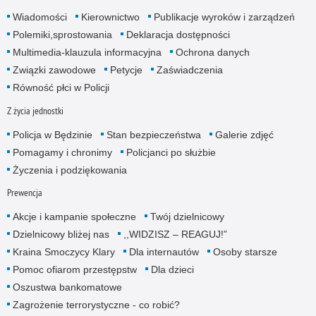
Wiadomości
Kierownictwo
Publikacje wyro­ków i zarządzeń
Polemiki,sprostowania
Deklaracja dostępności
Multimedia-klauzula informacyjna
Ochrona danych
Związki zawodowe
Petycje
Zaświadczenia
Równość płci w Policji
Z życia jednostki
Policja w Będzinie
Stan bezpieczeństwa
Galerie zdjęć
Pomagamy i chronimy
Policjanci po służbie
Życzenia i podziękowania
Prewencja
Akcje i kampanie społeczne
Twój dzielnicowy
Dzielnicowy bliżej nas
,,WIDZISZ – REAGUJ!”
Kraina Smoczycy Klary
Dla internautów
Osoby starsze
Pomoc ofiarom przestępstw
Dla dzieci
Oszustwa bankomatowe
Zagrożenie terrorystyczne - co robić?