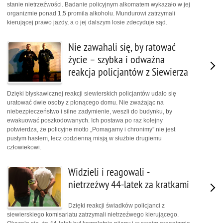
stanie nietrzeźwości. Badanie policyjnym alkomatem wykazało w jej
organizmie ponad 1,5 promila alkoholu. Mundurowi zatrzymali
kierującej prawo jazdy, a o jej dalszym losie zdecyduje sąd.
Nie zawahali się, by ratować
życie – szybka i odważna
reakcja policjantów z Siewierza
Dzięki błyskawicznej reakcji siewierskich policjantów udało się
uratować dwie osoby z płonącego domu. Nie zważając na
niebezpieczeństwo i silne zadymienie, weszli do budynku, by
ewakuować poszkodowanych. Ich postawa po raz kolejny
potwierdza, że policyjne motto „Pomagamy i chronimy” nie jest
pustym hasłem, lecz codzienną misją w służbie drugiemu
człowiekowi.
Widzieli i reagowali -
nietrzeźwy 44-latek za kratkami
Dzięki reakcji świadków policjanci z
siewierskiego komisariatu zatrzymali nietrzeźwego kierującego.