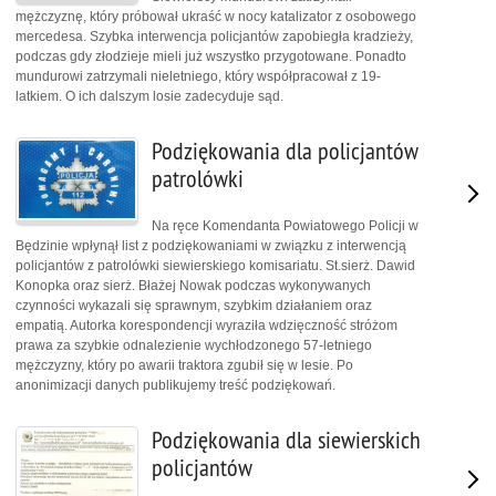
mężczyznę, który próbował ukraść w nocy katalizator z osobowego
mercedesa. Szybka interwencja policjantów zapobiegła kradzieży,
podczas gdy złodzieje mieli już wszystko przygotowane. Ponadto
mundurowi zatrzymali nieletniego, który współpracował z 19-
latkiem. O ich dalszym losie zadecyduje sąd.
Podziękowania dla policjantów
patrolówki
Na ręce Komendanta Powiatowego Policji w
Będzinie wpłynął list z podziękowaniami w związku z interwencją
policjantów z patrolówki siewierskiego komisariatu. St.sierż. Dawid
Konopka oraz sierż. Błażej Nowak podczas wykonywanych
czynności wykazali się sprawnym, szybkim działaniem oraz
empatią. Autorka korespondencji wyraziła wdzięczność stróżom
prawa za szybkie odnalezienie wychłodzonego 57-letniego
mężczyzny, który po awarii traktora zgubił się w lesie. Po
anonimizacji danych publikujemy treść podziękowań.
Podziękowania dla siewierskich
policjantów