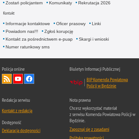
Zostań policjantem
Komunikaty
Rekrutacja 2026
Kontakt
Informacje kontaktowe
Oficer prasowy
Linki
Powiadom nas!!!
Zgłoś korupcję
Kontakt za pośrednictwem e-puap
Skargi i wnioski
Numer ratunkowy sms
Policja online
Biuletyn Informacji Publicznej
BIP Komenda Powiatowa
Policji w Będzinie
Redakcja serwisu
Nota prawna
Chcesz wykorzystać materiał
Kontakt z redakcją
z serwisu Komenda Powiatowa Policji w
Będzinie.
Dostępność
Zapoznaj się z zasadami
Deklaracja dostępności
Polityka prywatności