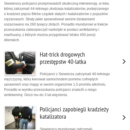
Siewierscy policjanci przeprowadzili skuteczną interwencję, w toku
której zatrzymali 44-letniego złodzieja katalizatorów, podejrzanego
o kradzież pięciu filtrów cząstek stałych i katalizatorów z pojazdów
ciężarowych. Straty jakie spowodował swoimi działaniami
oszacowano na 260 tysięcy złotych. Ponadto mundurowi w trakcie
przeszukania zabezpieczyli narkotyki w postaci amfetaminy i
marihuany, z których można przygotować blisko 450 porcji
dilerskich.
Hat-trick drogowych
przestępstw 40-latka
Policjanci z Siewierza zatrzymali 40-letniego
mężczyznę, który kierował samochodem pomimo cofniętych
uprawnień oraz mając w swoim organizmie 1,5 promila alkoholu.
Ponadto w wyniku przeszukania policjanci znaleźli u niego
amfetaminę. Grozi mu do 3 lat więzienia.
Policjanci zapobiegli kradzieży
katalizatora
Siewierscy mundurowi zatrzymali