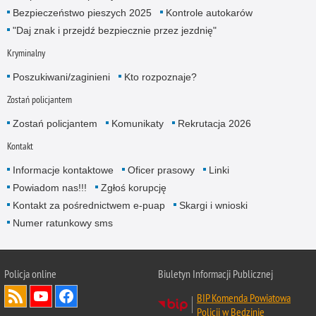
Bezpieczeństwo pieszych 2025
Kontrole autokarów
"Daj znak i przejdź bezpiecznie przez jezdnię"
Kryminalny
Poszukiwani/zaginieni
Kto rozpoznaje?
Zostań policjantem
Zostań policjantem
Komunikaty
Rekrutacja 2026
Kontakt
Informacje kontaktowe
Oficer prasowy
Linki
Powiadom nas!!!
Zgłoś korupcję
Kontakt za pośrednictwem e-puap
Skargi i wnioski
Numer ratunkowy sms
Policja online
Biuletyn Informacji Publicznej
BIP Komenda Powiatowa
Policji w Będzinie