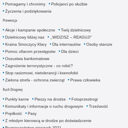
Pomagamy i chronimy
Policjanci po służbie
Życzenia i podziękowania
Prewencja
Akcje i kampanie społeczne
Twój dzielnicowy
Dzielnicowy bliżej nas
,,WIDZISZ – REAGUJ!”
Kraina Smoczycy Klary
Dla internautów
Osoby starsze
Pomoc ofiarom przestępstw
Dla dzieci
Oszustwa bankomatowe
Zagrożenie terrorystyczne - co robić?
Stop rasizmowi, nietolerancji i ksenofobii
Zielona strefa - ochrona zwierząt
Prawa człowieka
Ruch Drogowy
Punkty karne
Pieszy na drodze
Fotoprzestrogi
Komunikaty i informacje o ruchu drogowym
Trzeźwość
Prędkość
Pasy
Z młodym kierowcą w drodze po doświadzcenie
Bezpieczeństwo pieszych 2021