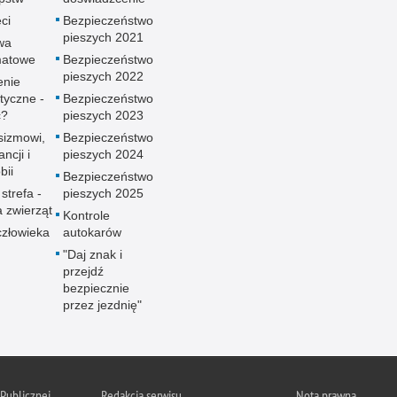
ci
Bezpieczeństwo
pieszych 2021
wa
atowe
Bezpieczeństwo
pieszych 2022
enie
styczne -
Bezpieczeństwo
ć?
pieszych 2023
sizmowi,
Bezpieczeństwo
ancji i
pieszych 2024
bii
Bezpieczeństwo
strefa -
pieszych 2025
 zwierząt
Kontrole
złowieka
autokarów
"Daj znak i
przejdź
bezpiecznie
przez jezdnię"
 Publicznej
Redakcja serwisu
Nota prawna