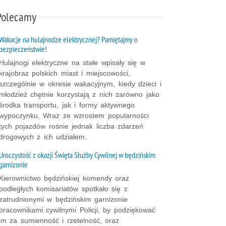
Polecamy
Wakacje na hulajnodze elektrycznej? Pamiętajmy o
bezpieczeństwie!
Hulajnogi elektryczne na stałe wpisały się w
krajobraz polskich miast i miejscowości,
szczególnie w okresie wakacyjnym, kiedy dzieci i
młodzież chętnie korzystają z nich zarówno jako
środka transportu, jak i formy aktywnego
wypoczynku. Wraz ze wzrostem popularności
tych pojazdów rośnie jednak liczba zdarzeń
drogowych z ich udziałem.
Uroczystość z okazji Święta Służby Cywilnej w będzińskim
garnizonie
Kierownictwo będzińskiej komendy oraz
podległych komisariatów spotkało się z
zatrudnionymi w będzińskim garnizonie
pracownikami cywilnymi Policji, by podziękować
im za sumienność i rzetelność, oraz