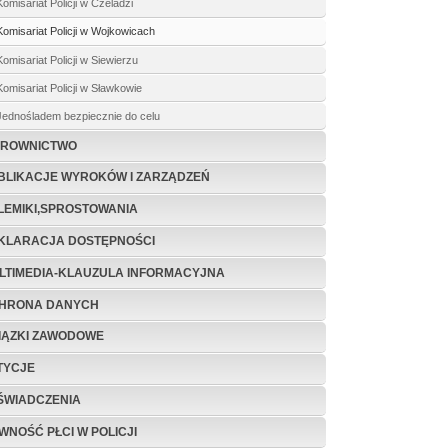
Komisariat Policji w Czeladzi
Komisariat Policji w Wojkowicach
Komisariat Policji w Siewierzu
Komisariat Policji w Sławkowie
Jednośladem bezpiecznie do celu
EROWNICTWO
BLIKACJE WYRO­KÓW I ZARZĄDZEŃ
LEMIKI,SPROSTOWANIA
KLARACJA DOSTĘPNOŚCI
LTIMEDIA-KLAUZULA INFORMACYJNA
HRONA DANYCH
IĄZKI ZAWODOWE
TYCJE
ŚWIADCZENIA
WNOŚĆ PŁCI W POLICJI