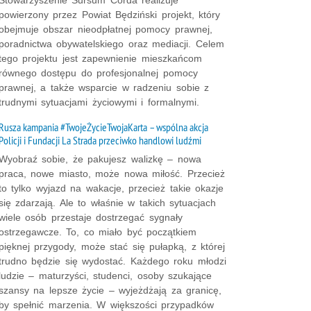
powierzony przez Powiat Będziński projekt, który
obejmuje obszar nieodpłatnej pomocy prawnej,
poradnictwa obywatelskiego oraz mediacji. Celem
tego projektu jest zapewnienie mieszkańcom
równego dostępu do profesjonalnej pomocy
prawnej, a także wsparcie w radzeniu sobie z
trudnymi sytuacjami życiowymi i formalnymi.
Rusza kampania #TwojeŻycieTwojaKarta – wspólna akcja
Policji i Fundacji La Strada przeciwko handlowi ludźmi
Wyobraź sobie, że pakujesz walizkę – nowa
praca, nowe miasto, może nowa miłość. Przecież
to tylko wyjazd na wakacje, przecież takie okazje
się zdarzają. Ale to właśnie w takich sytuacjach
wiele osób przestaje dostrzegać sygnały
ostrzegawcze. To, co miało być początkiem
pięknej przygody, może stać się pułapką, z której
trudno będzie się wydostać. Każdego roku młodzi
ludzie – maturzyści, studenci, osoby szukające
szansy na lepsze życie – wyjeżdżają za granicę,
by spełnić marzenia. W większości przypadków