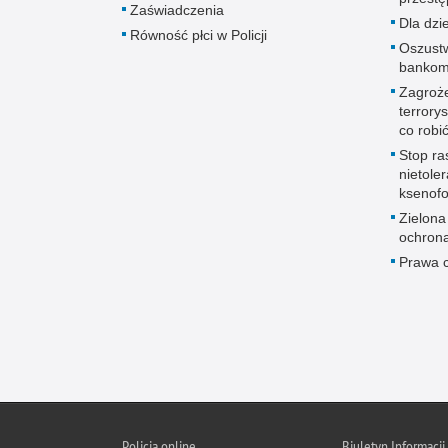
Zaświadczenia
Dla dzie
Równość płci w Policji
Oszust
bankom
Zagroż
terrory
co robi
Stop ra
nietoler
ksenofo
Zielona 
ochrona
Prawa c
Policja online
Biuletyn Informacji