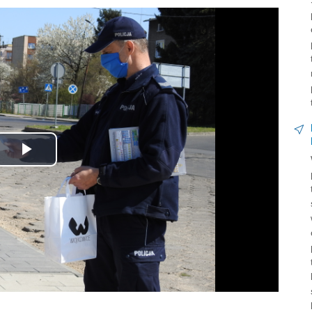
e
Odtwórz
wideo