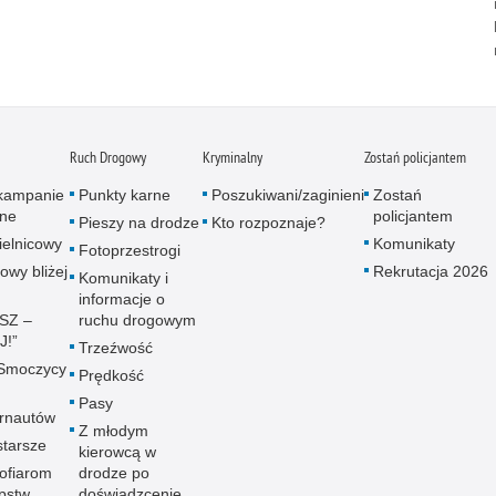
Ruch Drogowy
Kryminalny
Zostań policjantem
 kampanie
Punkty karne
Poszukiwani/zaginieni
Zostań
zne
policjantem
Pieszy na drodze
Kto rozpoznaje?
ielnicowy
Komunikaty
Fotoprzestrogi
owy bliżej
Rekrutacja 2026
Komunikaty i
informacje o
ISZ –
ruchu drogowym
!”
Trzeźwość
 Smoczycy
Prędkość
Pasy
ernautów
Z młodym
tarsze
kierowcą w
ofiarom
drodze po
pstw
doświadzcenie