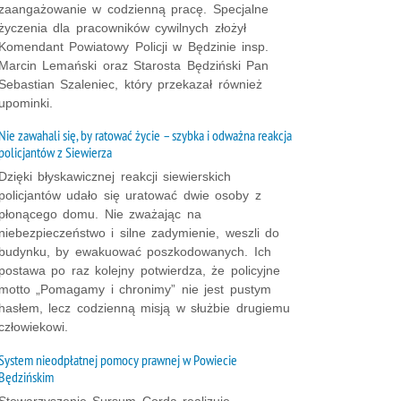
zaangażowanie w codzienną pracę. Specjalne
życzenia dla pracowników cywilnych złożył
Komendant Powiatowy Policji w Będzinie insp.
Marcin Lemański oraz Starosta Będziński Pan
Sebastian Szaleniec, który przekazał również
upominki.
Nie zawahali się, by ratować życie – szybka i odważna reakcja
policjantów z Siewierza
Dzięki błyskawicznej reakcji siewierskich
policjantów udało się uratować dwie osoby z
płonącego domu. Nie zważając na
niebezpieczeństwo i silne zadymienie, weszli do
budynku, by ewakuować poszkodowanych. Ich
postawa po raz kolejny potwierdza, że policyjne
motto „Pomagamy i chronimy” nie jest pustym
hasłem, lecz codzienną misją w służbie drugiemu
człowiekowi.
System nieodpłatnej pomocy prawnej w Powiecie
Będzińskim
Stowarzyszenie Sursum Corda realizuje