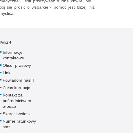
medycznej. Jeśli przeżywasz trudne chwile, nie
bój się prosić o wsparcie - pomoc jest bliżej, niż
myślisz.
Kontakt
Informacje
kontaktowe
Oficer prasowy
Linki
Powiadom nas!!!
Zgłoś korupcję
Kontakt za
pośrednictwem
e-puap
Skargi i wnioski
Numer ratunkowy
sms