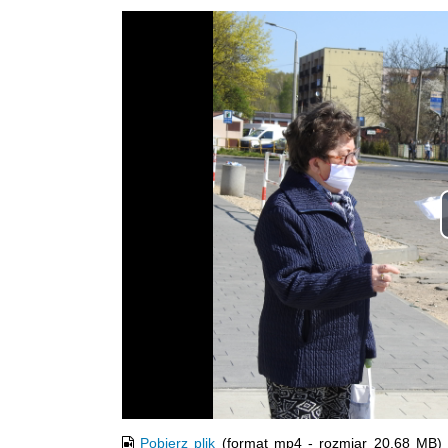
Opis filmu: Policjanci rozdający maseczki ochronn
Pobierz plik
(format mp4 - rozmiar 20.68 MB)