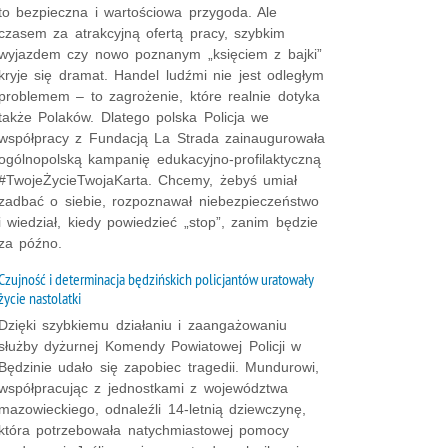
to bezpieczna i wartościowa przygoda. Ale
czasem za atrakcyjną ofertą pracy, szybkim
wyjazdem czy nowo poznanym „księciem z bajki”
kryje się dramat. Handel ludźmi nie jest odległym
problemem – to zagrożenie, które realnie dotyka
także Polaków. Dlatego polska Policja we
współpracy z Fundacją La Strada zainaugurowała
ogólnopolską kampanię edukacyjno-profilaktyczną
#TwojeŻycieTwojaKarta. Chcemy, żebyś umiał
zadbać o siebie, rozpoznawał niebezpieczeństwo
i wiedział, kiedy powiedzieć „stop”, zanim będzie
za późno.
Czujność i determinacja będzińskich policjantów uratowały
życie nastolatki
Dzięki szybkiemu działaniu i zaangażowaniu
służby dyżurnej Komendy Powiatowej Policji w
Będzinie udało się zapobiec tragedii. Mundurowi,
współpracując z jednostkami z województwa
mazowieckiego, odnaleźli 14-letnią dziewczynę,
która potrzebowała natychmiastowej pomocy