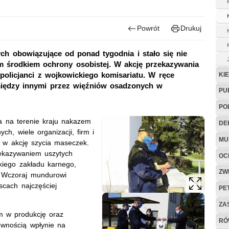
Powrót
Drukuj
ch obowiązujące od ponad tygodnia i stało się nie
m środkiem ochrony osobistej. W akcję przekazywania
policjanci z wojkowickiego komisariatu. W ręce
KI
 między innymi przez więźniów osadzonych w
PU
PO
a na terenie kraju nakazem
DE
h, wiele organizacji, firm i
MU
ę w akcję szycia maseczek.
zekazywaniem uszytych
OC
kiego zakładu karnego,
ZW
i. Wczoraj mundurowi
scach najczęściej
PE
ZA
m w produkcję oraz
RÓ
ewnością wpłynie na