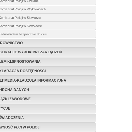
Komisariat Policji w Czeladzi
Komisariat Policji w Wojkowicach
Komisariat Policji w Siewierzu
Komisariat Policji w Sławkowie
Jednośladem bezpiecznie do celu
EROWNICTWO
BLIKACJE WYRO­KÓW I ZARZĄDZEŃ
LEMIKI,SPROSTOWANIA
KLARACJA DOSTĘPNOŚCI
LTIMEDIA-KLAUZULA INFORMACYJNA
HRONA DANYCH
IĄZKI ZAWODOWE
TYCJE
ŚWIADCZENIA
WNOŚĆ PŁCI W POLICJI