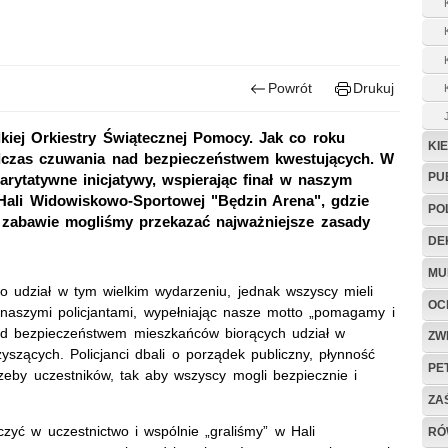
Powrót
Drukuj
kiej Orkiestry Świątecznej Pomocy. Jak co roku
KI
dczas czuwania nad bezpieczeństwem kwestujących. W
PU
arytatywne inicjatywy, wspierając finał w naszym
Hali Widowiskowo-Sportowej "Będzin Arena", gdzie
PO
j zabawie mogliśmy przekazać najważniejsze zasady
DE
MU
ło udział w tym wielkim wydarzeniu, jednak wszyscy mieli
OC
 naszymi policjantami, wypełniając nasze motto „pomagamy i
d bezpieczeństwem mieszkańców biorących udział w
ZW
szących. Policjanci dbali o porządek publiczny, płynność
PE
eby uczestników, tak aby wszyscy mogli bezpiecznie i
ZA
zyć w uczestnictwo i wspólnie „graliśmy” w Hali
RÓ