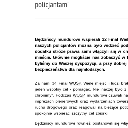
policjantami
Będzińscy mundurowi wspierali 32 Finał Wiel
naszych policjantów można było widzieć po
dodatku stróże prawa sami włączyli się w ch
mieście. Głównie mogliście nas zobaczyć w 
byliśmy do Waszej dyspozycji, a przy dobre
bezpieczeństwa dla najmłodszych.
Za nami 34 Finał
WOŚP.
Wiele miejsc i ludzi bra
jeden wspólny cel - pomagać. Nie inaczej było z
chronimy”. Podczas
WOŚP
mundurowi czuwali na
imprezach plenerowych oraz wydarzeniach towarzy
ruchu drogowego oraz reagowali na bieżące potrz
spokojnie wspierać szczytny cel zbiórki.
Będzińscy mundurowi również postanowili się włąc