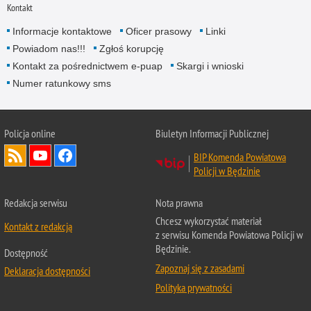
Kontakt
Informacje kontaktowe
Oficer prasowy
Linki
Powiadom nas!!!
Zgłoś korupcję
Kontakt za pośrednictwem e-puap
Skargi i wnioski
Numer ratunkowy sms
Policja online
Biuletyn Informacji Publicznej
BIP Komenda Powiatowa
Policji w Będzinie
Redakcja serwisu
Nota prawna
Chcesz wykorzystać materiał
Kontakt z redakcją
z serwisu Komenda Powiatowa Policji w
Będzinie.
Dostępność
Zapoznaj się z zasadami
Deklaracja dostępności
Polityka prywatności