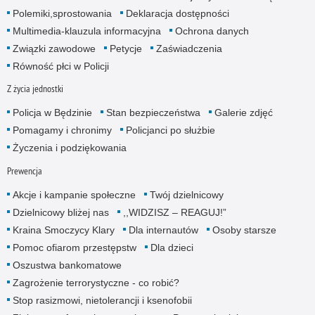
Polemiki,sprostowania
Deklaracja dostępności
Multimedia-klauzula informacyjna
Ochrona danych
Związki zawodowe
Petycje
Zaświadczenia
Równość płci w Policji
Z życia jednostki
Policja w Będzinie
Stan bezpieczeństwa
Galerie zdjęć
Pomagamy i chronimy
Policjanci po służbie
Życzenia i podziękowania
Prewencja
Akcje i kampanie społeczne
Twój dzielnicowy
Dzielnicowy bliżej nas
,,WIDZISZ – REAGUJ!”
Kraina Smoczycy Klary
Dla internautów
Osoby starsze
Pomoc ofiarom przestępstw
Dla dzieci
Oszustwa bankomatowe
Zagrożenie terrorystyczne - co robić?
Stop rasizmowi, nietolerancji i ksenofobii