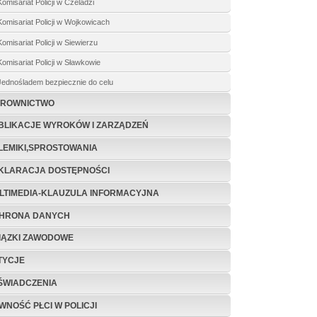
Komisariat Policji w Czeladzi
Komisariat Policji w Wojkowicach
Komisariat Policji w Siewierzu
Komisariat Policji w Sławkowie
Jednośladem bezpiecznie do celu
EROWNICTWO
BLIKACJE WYRO­KÓW I ZARZĄDZEŃ
LEMIKI,SPROSTOWANIA
KLARACJA DOSTĘPNOŚCI
LTIMEDIA-KLAUZULA INFORMACYJNA
HRONA DANYCH
IĄZKI ZAWODOWE
TYCJE
ŚWIADCZENIA
WNOŚĆ PŁCI W POLICJI