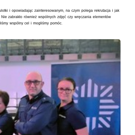
lotki i opowiadając zainteresowanym, na czym polega rekrutacja i jak
 Nie zabrakło również wspólnych zdjęć czy wręczania elementów
liśmy wspólny cel i mogliśmy pomóc.