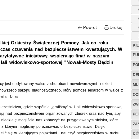
Powrót
Drukuj
lkiej Orkiestry Świątecznej Pomocy. Jak co roku
KI
dczas czuwania nad bezpieczeństwem kwestujących. W
PU
arytatywne inicjatywy, wspierając finał w naszym
 Hali widowiskowo-sportowej "Nowak-Mosty Będzin
PO
DE
mocy jest dedykowany walce z chorobami nowotworowymi u dzieci.
MU
nowszego sprzętu diagnostycznego, który pomoże lekarzom w walce z
OC
i u dzieci.
ZW
czestnictwo, gdzie wspólnie „graliśmy” w Hali widowiskowo-sportowej
ają nad bezpieczeństwem organizowanych zbiórek oraz nad tym, aby
PE
ą niedzielę mogliście nas zobaczyć na przygotowanym stoisku, które
ZA
y, z którymi mogliśmy porozmawiać o bezpieczeństwie. Dzięki
lić się w kierujących pojazdami i nauczyć bezpieczeństwa w ruchu
RÓ