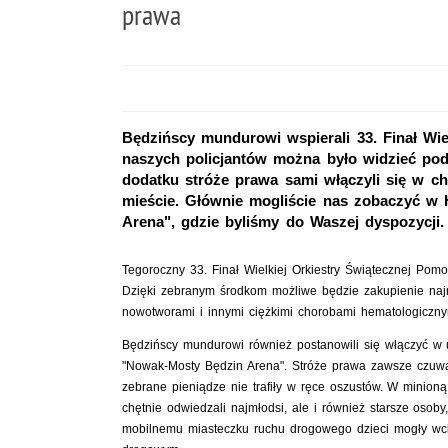
prawa
Będzińscy mundurowi wspierali 33. Finał Wie
naszych policjantów można było widzieć po
dodatku stróże prawa sami włączyli się w ch
mieście. Głównie mogliście nas zobaczyć w
Arena", gdzie byliśmy do Waszej dyspozycji.
Tegoroczny 33. Finał Wielkiej Orkiestry Świątecznej Po
Dzięki zebranym środkom możliwe będzie zakupienie naj
nowotworami i innymi ciężkimi chorobami hematologicznym
Będzińscy mundurowi również postanowili się włączyć w u
"Nowak-Mosty Będzin Arena". Stróże prawa zawsze czuw
zebrane pieniądze nie trafiły w ręce oszustów. W minion
chętnie odwiedzali najmłodsi, ale i również starsze osob
mobilnemu miasteczku ruchu drogowego dzieci mogły wcie