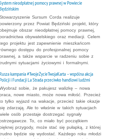
System nieodpłatnej pomocy prawnej w Powiecie
Będzińskim
Stowarzyszenie Sursum Corda realizuje
powierzony przez Powiat Będziński projekt, który
obejmuje obszar nieodpłatnej pomocy prawnej,
poradnictwa obywatelskiego oraz mediacji. Celem
tego projektu jest zapewnienie mieszkańcom
równego dostępu do profesjonalnej pomocy
prawnej, a także wsparcie w radzeniu sobie z
trudnymi sytuacjami życiowymi i formalnymi.
Rusza kampania #TwojeŻycieTwojaKarta – wspólna akcja
Policji i Fundacji La Strada przeciwko handlowi ludźmi
Wyobraź sobie, że pakujesz walizkę – nowa
praca, nowe miasto, może nowa miłość. Przecież
to tylko wyjazd na wakacje, przecież takie okazje
się zdarzają. Ale to właśnie w takich sytuacjach
wiele osób przestaje dostrzegać sygnały
ostrzegawcze. To, co miało być początkiem
pięknej przygody, może stać się pułapką, z której
trudno będzie się wydostać. Każdego roku młodzi