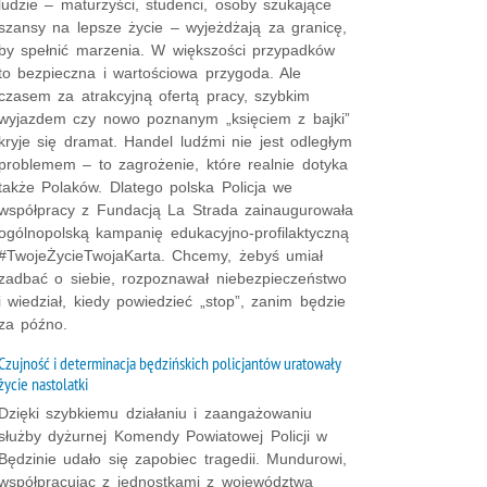
ludzie – maturzyści, studenci, osoby szukające
szansy na lepsze życie – wyjeżdżają za granicę,
by spełnić marzenia. W większości przypadków
to bezpieczna i wartościowa przygoda. Ale
czasem za atrakcyjną ofertą pracy, szybkim
wyjazdem czy nowo poznanym „księciem z bajki”
kryje się dramat. Handel ludźmi nie jest odległym
problemem – to zagrożenie, które realnie dotyka
także Polaków. Dlatego polska Policja we
współpracy z Fundacją La Strada zainaugurowała
ogólnopolską kampanię edukacyjno-profilaktyczną
#TwojeŻycieTwojaKarta. Chcemy, żebyś umiał
zadbać o siebie, rozpoznawał niebezpieczeństwo
i wiedział, kiedy powiedzieć „stop”, zanim będzie
za późno.
Czujność i determinacja będzińskich policjantów uratowały
życie nastolatki
Dzięki szybkiemu działaniu i zaangażowaniu
służby dyżurnej Komendy Powiatowej Policji w
Będzinie udało się zapobiec tragedii. Mundurowi,
współpracując z jednostkami z województwa