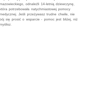
mazowieckiego, odnaleźli 14-letnią dziewczynę,
która potrzebowała natychmiastowej pomocy
medycznej. Jeśli przeżywasz trudne chwile, nie
bój się prosić o wsparcie - pomoc jest bliżej, niż
myślisz.