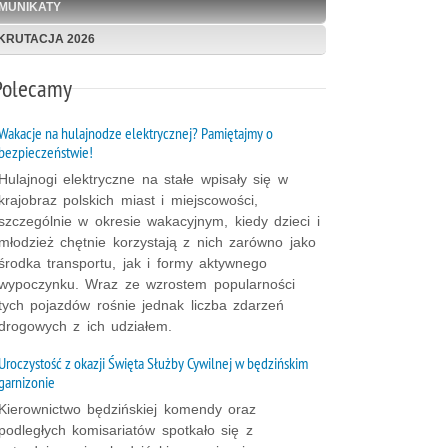
MUNIKATY
KRUTACJA 2026
Polecamy
Wakacje na hulajnodze elektrycznej? Pamiętajmy o
bezpieczeństwie!
Hulajnogi elektryczne na stałe wpisały się w
krajobraz polskich miast i miejscowości,
szczególnie w okresie wakacyjnym, kiedy dzieci i
młodzież chętnie korzystają z nich zarówno jako
środka transportu, jak i formy aktywnego
wypoczynku. Wraz ze wzrostem popularności
tych pojazdów rośnie jednak liczba zdarzeń
drogowych z ich udziałem.
Uroczystość z okazji Święta Służby Cywilnej w będzińskim
garnizonie
Kierownictwo będzińskiej komendy oraz
podległych komisariatów spotkało się z