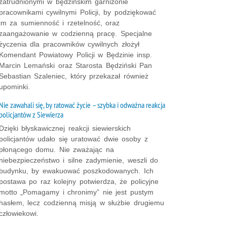
zatrudnionymi w będzińskim garnizonie
pracownikami cywilnymi Policji, by podziękować
im za sumienność i rzetelność, oraz
zaangażowanie w codzienną pracę. Specjalne
życzenia dla pracowników cywilnych złożył
Komendant Powiatowy Policji w Będzinie insp.
Marcin Lemański oraz Starosta Będziński Pan
Sebastian Szaleniec, który przekazał również
upominki.
Nie zawahali się, by ratować życie – szybka i odważna reakcja
policjantów z Siewierza
Dzięki błyskawicznej reakcji siewierskich
policjantów udało się uratować dwie osoby z
płonącego domu. Nie zważając na
niebezpieczeństwo i silne zadymienie, weszli do
budynku, by ewakuować poszkodowanych. Ich
postawa po raz kolejny potwierdza, że policyjne
motto „Pomagamy i chronimy” nie jest pustym
hasłem, lecz codzienną misją w służbie drugiemu
człowiekowi.