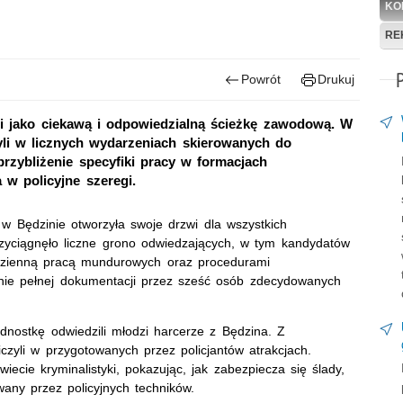
KO
RE
Powrót
Drukuj
ji jako ciekawą i odpowiedzialną ścieżkę zawodową. W
yli w licznych wydarzeniach skierowanych do
przybliżenie specyfiki pracy w formacjach
w policyjne szeregi.
w Będzinie otworzyła swoje drzwi dla wszystkich
rzyciągnęło liczne grono odwiedzających, w tym kandydatów
codzienną pracą mundurowych oraz procedurami
enie pełnej dokumentacji przez sześć osób zdecydowanych
dnostkę odwiedzili młodzi harcerze z Będzina. Z
czyli w przygotowanych przez policjantów atrakcjach.
ecie kryminalistyki, pokazując, jak zabezpiecza się ślady,
wany przez policyjnych techników.