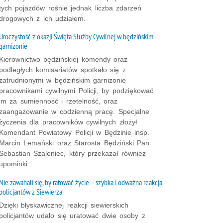
tych pojazdów rośnie jednak liczba zdarzeń
drogowych z ich udziałem.
Uroczystość z okazji Święta Służby Cywilnej w będzińskim
garnizonie
Kierownictwo będzińskiej komendy oraz
podległych komisariatów spotkało się z
zatrudnionymi w będzińskim garnizonie
pracownikami cywilnymi Policji, by podziękować
im za sumienność i rzetelność, oraz
zaangażowanie w codzienną pracę. Specjalne
życzenia dla pracowników cywilnych złożył
Komendant Powiatowy Policji w Będzinie insp.
Marcin Lemański oraz Starosta Będziński Pan
Sebastian Szaleniec, który przekazał również
upominki.
Nie zawahali się, by ratować życie – szybka i odważna reakcja
policjantów z Siewierza
Dzięki błyskawicznej reakcji siewierskich
policjantów udało się uratować dwie osoby z