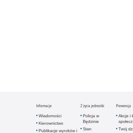
Informacje
Z życia jednostki
Prewencja
Wiadomości
Policja w
Akcje i
Będzinie
społec
Kierownictwo
Stan
Twój dz
Publikacje wyro­ków i