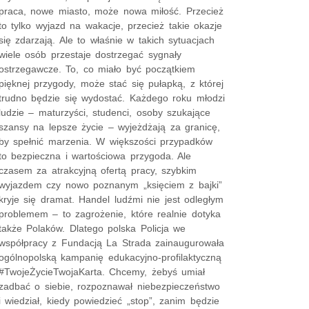
praca, nowe miasto, może nowa miłość. Przecież
to tylko wyjazd na wakacje, przecież takie okazje
się zdarzają. Ale to właśnie w takich sytuacjach
wiele osób przestaje dostrzegać sygnały
ostrzegawcze. To, co miało być początkiem
pięknej przygody, może stać się pułapką, z której
trudno będzie się wydostać. Każdego roku młodzi
ludzie – maturzyści, studenci, osoby szukające
szansy na lepsze życie – wyjeżdżają za granicę,
by spełnić marzenia. W większości przypadków
to bezpieczna i wartościowa przygoda. Ale
czasem za atrakcyjną ofertą pracy, szybkim
wyjazdem czy nowo poznanym „księciem z bajki”
kryje się dramat. Handel ludźmi nie jest odległym
problemem – to zagrożenie, które realnie dotyka
także Polaków. Dlatego polska Policja we
współpracy z Fundacją La Strada zainaugurowała
ogólnopolską kampanię edukacyjno-profilaktyczną
#TwojeŻycieTwojaKarta. Chcemy, żebyś umiał
zadbać o siebie, rozpoznawał niebezpieczeństwo
i wiedział, kiedy powiedzieć „stop”, zanim będzie