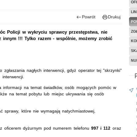
OF
LIN
Powrót
Drukuj
PO
ZG
óc Policji w wykryciu sprawcy przestępstwa, nie
z innym !!! Tylko razem - wspólnie, możemy zrobić
KO
SK
NU
zgłaszania nagłych interwencji, gdyż operator tej "skrzynki"
 interwencji.
a informacji na temat świadków, osób mogących pomóc w
akże na temat pobytu lub miejsc ukrywania się osób
ć sprawy, które nie wymagają natychmiastowej,
 z oficerem dyżurnym pod numerem telefonu
997 i 112
oraz