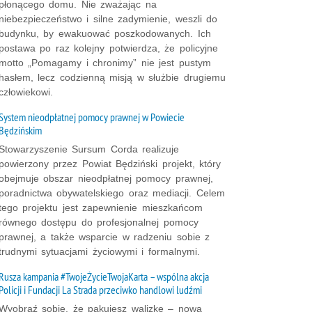
płonącego domu. Nie zważając na
niebezpieczeństwo i silne zadymienie, weszli do
budynku, by ewakuować poszkodowanych. Ich
postawa po raz kolejny potwierdza, że policyjne
motto „Pomagamy i chronimy” nie jest pustym
hasłem, lecz codzienną misją w służbie drugiemu
człowiekowi.
System nieodpłatnej pomocy prawnej w Powiecie
Będzińskim
Stowarzyszenie Sursum Corda realizuje
powierzony przez Powiat Będziński projekt, który
obejmuje obszar nieodpłatnej pomocy prawnej,
poradnictwa obywatelskiego oraz mediacji. Celem
tego projektu jest zapewnienie mieszkańcom
równego dostępu do profesjonalnej pomocy
prawnej, a także wsparcie w radzeniu sobie z
trudnymi sytuacjami życiowymi i formalnymi.
Rusza kampania #TwojeŻycieTwojaKarta – wspólna akcja
Policji i Fundacji La Strada przeciwko handlowi ludźmi
Wyobraź sobie, że pakujesz walizkę – nowa