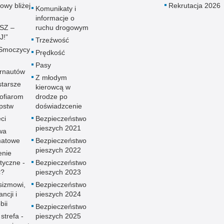
owy bliżej
Rekrutacja 2026
Komunikaty i
informacje o
ISZ –
ruchu drogowym
!”
Trzeźwość
 Smoczycy
Prędkość
Pasy
ernautów
Z młodym
tarsze
kierowcą w
ofiarom
drodze po
pstw
doświadzcenie
ci
Bezpieczeństwo
pieszych 2021
wa
atowe
Bezpieczeństwo
pieszych 2022
enie
styczne -
Bezpieczeństwo
ć?
pieszych 2023
sizmowi,
Bezpieczeństwo
ancji i
pieszych 2024
bii
Bezpieczeństwo
strefa -
pieszych 2025