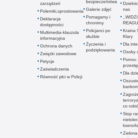
bezpieczeństwa
zarządzeń
Dzielnic
Galerie zdjęć
nas
Polemiki,sprostowania
Pomagamy i
,,WIDZ
Deklaracja
chronimy
REAGUJ
dostępności
Policjanci po
Kraina
Multimedia-klauzula
służbie
Klary
informacyjna
Życzenia i
Dla int
Ochrona danych
podziękowania
Osoby s
Związki zawodowe
Pomoc 
Petycje
przestę
Zaświadczenia
Dla dzie
Równość płci w Policji
Oszust
bankom
Zagroż
terrory
co robi
Stop ra
nietoler
ksenofo
Zielona 