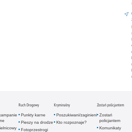
Ruch Drogowy
Kryminalny
Zostań policjantem
 kampanie
Punkty karne
Poszukiwani/zaginieni
Zostań
zne
policjantem
Pieszy na drodze
Kto rozpoznaje?
ielnicowy
Komunikaty
Fotoprzestrogi