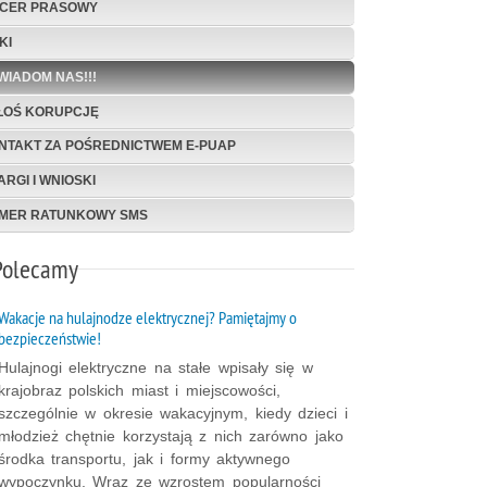
ICER PRASOWY
KI
WIADOM NAS!!!
ŁOŚ KORUPCJĘ
NTAKT ZA POŚREDNICTWEM E-PUAP
ARGI I WNIOSKI
MER RATUNKOWY SMS
Polecamy
Wakacje na hulajnodze elektrycznej? Pamiętajmy o
bezpieczeństwie!
Hulajnogi elektryczne na stałe wpisały się w
krajobraz polskich miast i miejscowości,
szczególnie w okresie wakacyjnym, kiedy dzieci i
młodzież chętnie korzystają z nich zarówno jako
środka transportu, jak i formy aktywnego
wypoczynku. Wraz ze wzrostem popularności